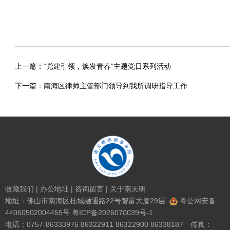
上一篇：
“党建引领，焕发青春”主题党日系列活动
下一篇：
南海区律师主管部门领导到我所调研指导工作
收藏我们
|
办公地址
|
咨询留言
|
关于南天明
地址：佛山市南海区桂城融通路22号智富大厦29层
粤公网安备
44060502004455号
粤ICP备2026070039号-1
电话：0757-86333976 86322911 86322900 86338187 传真：