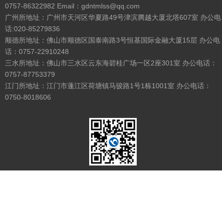
0757-86322982 Email：gdntmlss@qq.com
广州所地址：广州市天河区华夏路49号津滨腾越大厦北塔607室 办公电
话:020-85279836
顺德所地址：佛山市顺德区国泰南路3号恒基国际金融大厦15层 办公电
话：0757-22910248
三水所地址：佛山市三水区云东海碧桂广场一区2座301室 办公电话：
0757-87753379
江门所地址：江门市蓬江区荷塘镇马骏路1号1栋1001室 办公电话：
0750-8018606