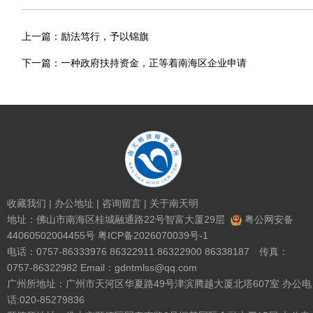
上一篇：
励法笃行，予以锦旗
下一篇：
一种政府扶持资金，正等着南海区企业申请
收藏我们
|
办公地址
|
咨询留言
|
关于南天明
地址：佛山市南海区桂城融通路22号智富大厦29层
粤公网安备
44060502004455号
粤ICP备2026070039号-1
电话：0757-86333976 86322911 86322900 86338187 传真：
0757-86322982 Email：gdntmlss@qq.com
广州所地址：广州市天河区华夏路49号津滨腾越大厦北塔607室 办公电
话:020-85279836