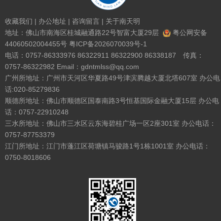
收藏我们
|
办公地址
|
咨询留言
|
关于南天明
地址：佛山市南海区桂城融通路22号智富大厦29层
粤公网安备
44060502004455号
粤ICP备2026070039号-1
电话：0757-86333976 86322911 86322900 86338187 传真：
0757-86322982 Email：gdntmlss@qq.com
广州所地址：广州市天河区华夏路49号津滨腾越大厦北塔607室 办公电
话:020-85279836
顺德所地址：佛山市顺德区国泰南路3号恒基国际金融大厦15层 办公电
话：0757-22910248
三水所地址：佛山市三水区云东海碧桂广场一区2座301室 办公电话：
0757-87753379
江门所地址：江门市蓬江区荷塘镇马骏路1号1栋1001室 办公电话：
0750-8018606