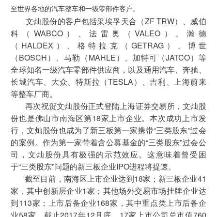
至世界各地的汽车整车和一级零部件客户。
文灿股份的客户包括采埃孚天合（ZF TRW）、威伯
科（WABCO）、法雷奥（VALEO）、瀚德
（HALDEX）、格特拉克（GETRAG）、博世
（BOSCH）、马勒（MAHLE）、加特可（JATCO）等
全球知名一级汽车零部件供应商，以及通用汽车、奔驰、
长城汽车、大众、特斯拉（TESLA）、吉利、上海蔚来
等整车厂商。
再次祝贺文灿股份正式登陆上海证券交易所，文灿股
份也是佛山市南海区第18家上市企业。本次成功上市发
行，文灿股份也成为了新三板第一家携带“三类股东”过会
的案例。作为第一家带着含公募基金的“三类股东”过会公
司，文灿股份具有极强的示范效应。这意味着曾受困
于“三类股东”问题的新三板企业IPO进程将提速。
截至目前，南海区上市企业达到18家；新三板企业41
家，其中创新层企业1家；其他场外交易市场挂牌企业达
到113家；上市后备企业168家，其中重点类上市后备企
业58家。截止2017年12月底，17家上市公司总市值760