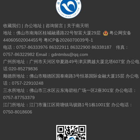
收藏我们
|
办公地址
|
咨询留言
|
关于南天明
地址：佛山市南海区桂城融通路22号智富大厦29层
粤公网安备
44060502004455号
粤ICP备2026070039号-1
电话：0757-86333976 86322911 86322900 86338187 传真：
0757-86322982 Email：gdntmlss@qq.com
广州所地址：广州市天河区华夏路49号津滨腾越大厦北塔607室 办公电
话:020-85279836
顺德所地址：佛山市顺德区国泰南路3号恒基国际金融大厦15层 办公电
话：0757-22910248
三水所地址：佛山市三水区云东海碧桂广场一区2座301室 办公电话：
0757-87753379
江门所地址：江门市蓬江区荷塘镇马骏路1号1栋1001室 办公电话：
0750-8018606